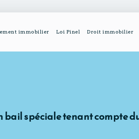
sement immobilier
Loi Pinel
Droit immobilier
n bail spéciale tenant compte d