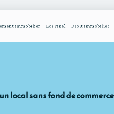
sement immobilier
Loi Pinel
Droit immobilier
n local sans fond de commerce 