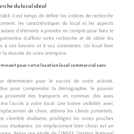
herche du local idéal
abli, il est temps de définir les critères de recherche
cement, les caractéristiques du local et les aspects
 autant d’éléments à prendre en compte pour faire le
ermettra d’affiner votre recherche et de cibler les
x à vos besoins et à vos contraintes. Un local bien
 la réussite de votre entreprise.
rminant pour votre location local commercial sans
ur déterminant pour le succès de votre activité.
dise pour comprendre la démographie, le pouvoir
 La proximité des transports en commun, des axes
itera l’accès à votre local. Une bonne visibilité, avec
mplacement de choix, attirera les clients potentiels.
e clientèle étudiante, privilégiez les zones proches
ences étudiantes. Un emplacement bien choisi est un
prise. Selon une étude de l’INSEE (Institut National