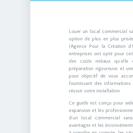
Louer un local commercial sans acquérir le fonds de commerce existant est une
option de plus en plus prisé
(Agence Pour la Création d’
entreprises ont opté pour cett
des coûts initiaux qu’elle
préparation rigoureuse et u
pour objectif de vous acco
fournissant des informations 
réussir votre installation.
Ce guide est conçu pour aid
expansion et les professionne
d’un local commercial san
avantages et les inconvénients
à prendre en compte, les str