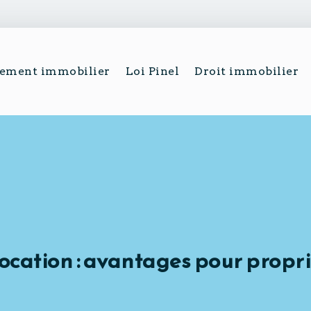
sement immobilier
Loi Pinel
Droit immobilier
cation : avantages pour proprié